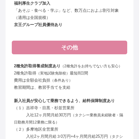
福利厚生クラブ加入
「あそぶ・食べる・学ぶ」など、数万点におよぶ割引対象
（適用は全国規模）
京王グループ社員優待あり
その他
2種免許取得養成制度あり
（2種免許をお持ちでない方も安心）
2種免許取得
最短8日間
（実地試験免除校）
費用は全額会社負担
（条件あり）
教習期間は、教習手当てを支給
新入社員が安心して乗務できるよう、給料保障制度あり
（１）吉祥寺・目黒・杉並営業所
入社12ヶ月間月給30万円
（タクシー乗務員未経験者・隔
日勤務月間12乗務に限る）
（２）多摩地区全営業所
入社2ヶ月間月給３0万円+4ヶ月間月給25万円
（タクシ