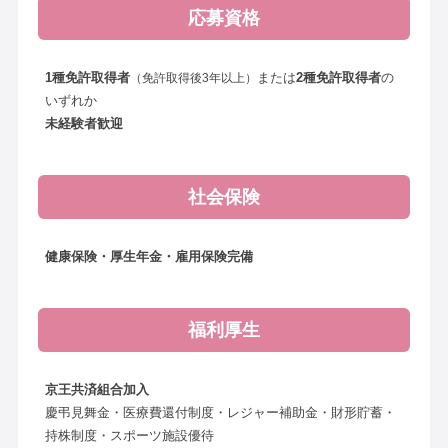
応募資格
1種免許取得者
または
2種免許取得者
の
（免許取得後3年以上）
いずれか
未経験者歓迎
社会保険
健康保険・厚生年金・雇用保険完備
福利厚生
京王共済組合加入
慶弔見舞金・医療費還付制度・レジャー補助金・財形貯蓄・
持株制度・スポーツ施設優待