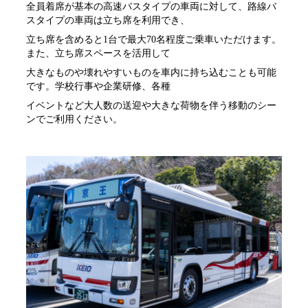
全員着席が基本の高速バスタイプの車両に対して、路線バ
スタイプの車両は立ち席を利用でき、
バス
立ち席を含めると
1
台で最大
70
名程度ご乗車いただけます。
また、立ち席スペースを活用して
大きなものや壊れやすいものを車内に持ち込むことも可能
です。学校行事や企業研修、各種
車両運行管理
イベントなど大人数の送迎や大きな荷物を伴う移動のシー
ンでご利用ください。
自動車整備
損害保険
採用情報